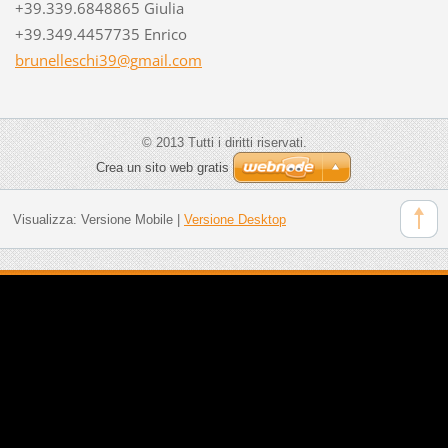
+39.339.6848865 Giulia
+39.349.4457735 Enrico
brunelle
schi39@g
mail.com
© 2013 Tutti i diritti riservati.
Crea un sito web gratis
Visualizza:
Versione Mobile
|
Versione Desktop