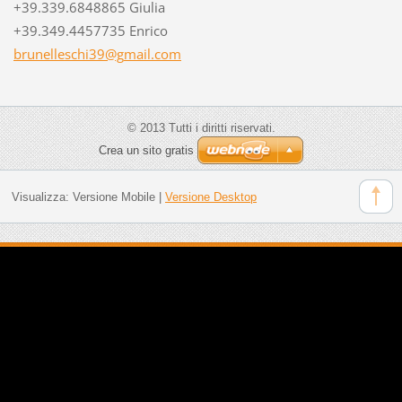
+39.339.6848865 Giulia
+39.349.4457735 Enrico
brunelle
schi39@g
mail.com
© 2013 Tutti i diritti riservati.
Crea un sito gratis
Visualizza:
Versione Mobile
|
Versione Desktop