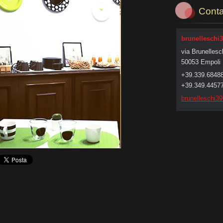
Conta
brunelleschi
via Brunellesc
50053 Empoli
+39.339.68488
+39.349.44577
brunelle
schi3